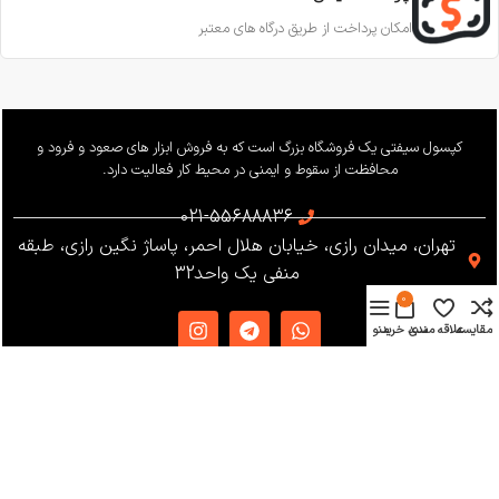
امکان پرداخت از طریق درگاه های معتبر
کپسول سیفتی یک فروشگاه بزرگ است که به فروش ابزار های صعود و فرود و
محافظت از سقوط و ایمنی در محیط کار فعالیت دارد.
021-55688836
تهران، میدان رازی، خیابان هلال احمر، پاساژ نگین رازی، طبقه
منفی یک واحد32
0
مقایسه
علاقه مندی
سبد خرید
منو
دسترسی سریع
دریافت کاتالوگ
شرایط و قوانین
فروشگاه