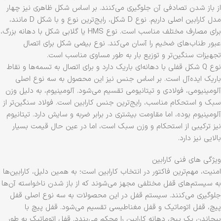
از باز شدن تصادفی آن جلوگیری می‌کنند. بر اساس شکل ظاهری نیز چهار
مدل کارابین اصلی داریم. نوع D شکل، رایج‌ترین نوع و با شکل D مانند،
برای مصارف مختلف مناسب است. نوع HMS یا گلابی شکل با دهانه بزرگ،
عبور طناب‌های ضخیم را آسان می‌کند. نوع بیضی شکل برای اتصال
تجهیزات سنگین‌تر و توزیع بار به طور مساوی مناسب است.
نوع Q شکل قفلی با دهانه‌ای باریک دارد و برای اتصال به تسمه‌ها و نقاط
باریک ایده‌آل است. بر اساس جنس نیز این محصول به سه نوع اصلی
آلومینیومی، فولادی و تیتانیومی تقسیم می‌شود. آلومینیوم، به دلیل وزن
سبک و استحکام مناسب، رایج‌ترین جنس کارابین است. فولاد سنگین‌تر از
آلومینیوم بوده، اما مقاومت بیشتری در برابر ضربه و سایش دارد. تیتانیوم
نیز ترکیبی از استحکام و وزن سبک است، اما در عین حال قیمت بسیار
بالایی نیز دارد.
ویژگی های فنی کارابین
امنیت، مهم‌ترین فاکتور در انتخاب کارابین است؛ به همین دلیل، کارابین‌ها
به سیستم‌های قفل مختلفی مجهز می‌شوند که از باز شدن ناخواسته آن‌ها
جلوگیری می‌کنند. سیستم قفل در این محصولات به سه نوع اصلی قفل
پیچ، قفل اتوماتیک و قفل مغناطیسی تقسیم می‌شود. قفل پیچ با
پیچاندن یک پیچ، دهانه کارابین را محکم می‌بندد. قفل اتوماتیک به طور