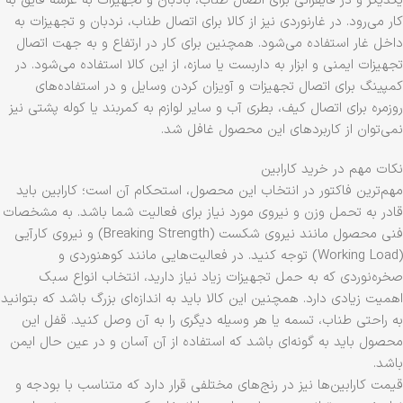
یکدیگر و در قایقرانی برای اتصال طناب، بادبان و تجهیزات به عرشه قایق به
کار می‌رود‌. در غارنوردی نیز از کالا برای اتصال طناب، نردبان و تجهیزات به
داخل غار استفاده می‌شود. همچنین برای کار در ارتفاع و به جهت اتصال
تجهیزات ایمنی و ابزار به داربست یا سازه، از این کالا استفاده می‌شود. در
کمپینگ برای اتصال تجهیزات و آویزان کردن وسایل و در استفاده‌های
روزمره برای اتصال کیف، بطری آب و سایر لوازم به کمربند یا کوله پشتی نیز
نمی‌توان از کاربردهای این محصول غافل شد.
نکات مهم در خرید کارابین
مهم‌ترین فاکتور در انتخاب این محصول، استحکام آن است؛ کارابین باید
قادر به تحمل وزن و نیروی مورد نیاز برای فعالیت شما باشد. به مشخصات
فنی محصول مانند نیروی شکست (Breaking Strength) و نیروی کارآیی
(Working Load) توجه کنید. در فعالیت‌هایی مانند کوهنوردی و
صخره‌نوردی که به حمل تجهیزات زیاد نیاز دارید، انتخاب انواع سبک
اهمیت زیادی دارد. همچنین این کالا باید به اندازه‌ای بزرگ باشد که بتوانید
به راحتی طناب، تسمه یا هر وسیله دیگری را به آن وصل کنید. قفل این
محصول باید به گونه‌ای باشد که استفاده از آن آسان و در عین حال ایمن
باشد.
قیمت کارابین‌ها نیز در رنج‌های مختلفی قرار دارد که متناسب با بودجه و