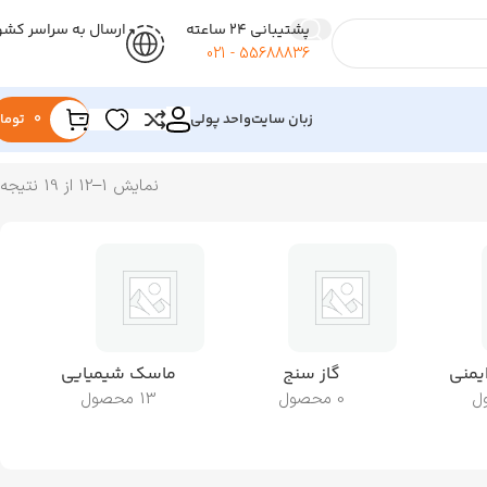
پشتیبانی 24 ساعته
ارسال به سراسر کشو
55688836 - 021
زبان سایت
واحد پولی
0
توما
نمایش 1–12 از 19 نتیجه
منی
گاز سنج
ماسک شیمیایی
0 محصول
13 محصول