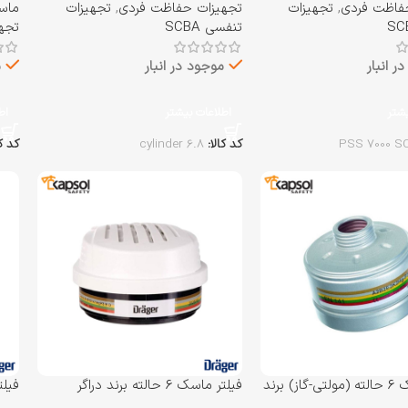
فاظت فردی
,
تجهیزات
تجهیزات حفاظت فردی
,
تجهیزات
ماس
تنفسی SCBA
تجه
ر انبار
موجود در انبار
م
یشتر
اطلاعات بیشتر
اط
PSS 7000 S
کد کالا:
6.8 cylinder
کد ک
فیلتر ماسک 6 حالته (مولتی-گاز) برند
فیلتر ماسک 6 حالته برند دراگر
فیلت
Drager مدل Bayonet
Drager مدل