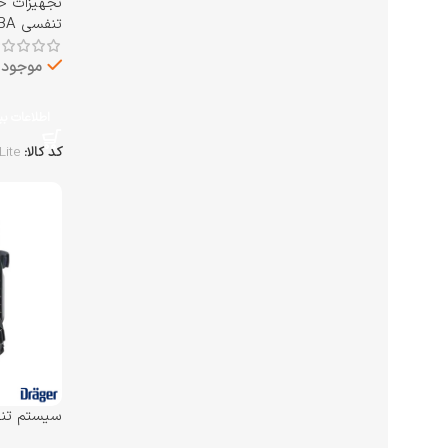
تجهیزات ح
تنفسی SCBA
موجود د
اطلاعات ب
کد کالا:
Lite
مدل PSS 7000 SCBA