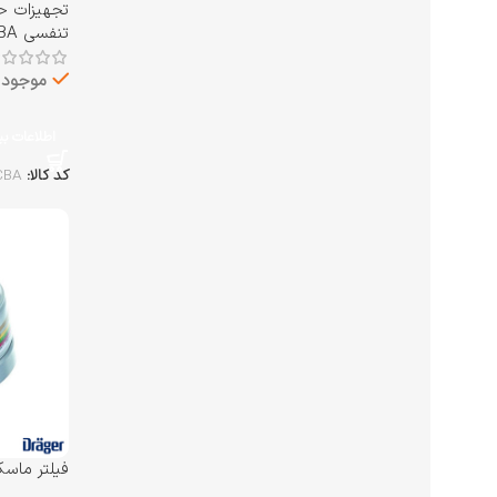
تجهیزات ح
تنفسی SCBA
موجود د
اطلاعات ب
کد کالا:
CBA
دراگر Drager مدل RD40