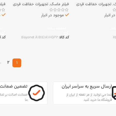
ک
,
تجهیزات حفاظت فردی
فیلتر ماسک
,
تجهیزات حفاظت فردی
فیل
A1B1E1K1HGP3
ر انبار
موجود در انبار
م
یشتر
اطلاعات بیشتر
اط
R
کد کالا:
Bayonet A1B1E1K1HGP3
کد ک
→
2
1
ارسال سریع به سراسر ایران
تضمین ضمانت 
شما می توانید از هر نقطه از ایران از
ضمانت اصالت بر تمام
فروشگاه ما خرید کنید
ما