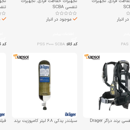
فاظت فردی
,
تجهیزات
تجهیزات حفاظت فردی
,
تجهیزات
تجه
تنفسی SCBA
تنفسی
ر انبار
موجود در انبار
م
یشتر
اطلاعات بیشتر
اط
PAS 
کد کالا:
PSS 3000 SCBA
کد ک
سیستم تنفسی برند دراگر Drager
سیلندر یدکی 6.8 لیتر کامپوزیت برند
دراگر Drager
Drager مدل