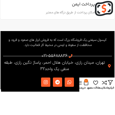
پرداخت ایمن
امکان پرداخت از طریق درگاه های معتبر
کپسول سیفتی یک فروشگاه بزرگ است که به فروش ابزار های صعود و فرود و
محافظت از سقوط و ایمنی در محیط کار فعالیت دارد.
021-55688836
تهران، میدان رازی، خیابان هلال احمر، پاساژ نگین رازی، طبقه
منفی یک واحد32
0
فیلترها
مقایسه
علاقه مندی
سبد خرید
منو
دسترسی سریع
دریافت کاتالوگ
شرایط و قوانین