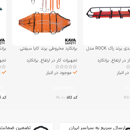
برانکارد سبدی برند راک ROCK مدل
برانکارد مخروطی برند کایا سیفتی
بران
KAYA SAFETY مدل RL-10
AFETY
 در ارتفاع
,
برانکارد
تجهیزات کار در ارتفاع
,
برانکارد
تجهی
ر انبار
موجود در انبار
م
یشتر
اطلاعات بیشتر
اط
RS-
کد کالا:
RL-10
کد ک
ارسال سریع به سراسر ایران
تضمین ضمانت 