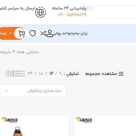
پشتیبانی 24 ساعته
ارسال به سراسر کشو
55688836 - 021
زبان سایت
واحد پولی
0
توما
نمایش همه 4 نتیجه
نمایش
9
12
18
24
مشاهده مجموعه