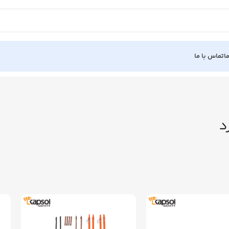
ا
تماس با ما
د