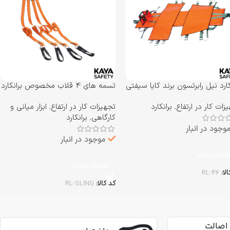
کارد نیل رابرتسون برند کایا سیفتی
تسمه های 4 قلاب مخصوص برانکارد
KAYA S مدل RL-46
بسکت برند کایا سیفتی KAYA
زات کار در ارتفاع
,
برانکارد
تجهیزات کار در ارتفاع
,
ابزار میانی و
SAFETY مدل RL-SLING
کارگاهی
,
برانکارد
وجود در انبار
موجود در انبار
لاعات بیشتر
اطلاعات بیشتر
الا:
RL-46
کد کالا:
RL-SLING
اصالت