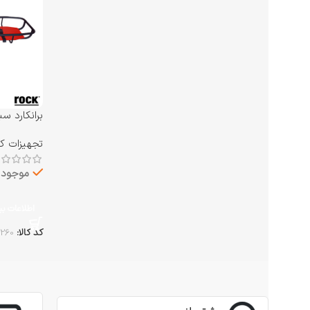
RS-260
تجهیزات کار
موجود د
اطلاعات ب
کد کالا:
260