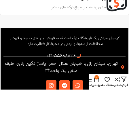
امکان پرداخت از طریق درگاه های معتبر
کپسول سیفتی یک فروشگاه بزرگ است که به فروش ابزار های صعود و فرود و
محافظت از سقوط و ایمنی در محیط کار فعالیت دارد.
021-55688836
تهران، میدان رازی، خیابان هلال احمر، پاساژ نگین رازی، طبقه
منفی یک واحد32
0
فیلترها
مقایسه
علاقه مندی
سبد خرید
منو
دسترسی سریع
دریافت کاتالوگ
شرایط و قوانین
فروشگاه