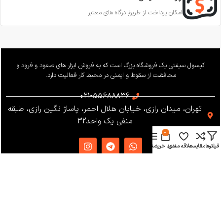
امکان پرداخت از طریق درگاه های معتبر
کپسول سیفتی یک فروشگاه بزرگ است که به فروش ابزار های صعود و فرود و
محافظت از سقوط و ایمنی در محیط کار فعالیت دارد.
021-55688836
تهران، میدان رازی، خیابان هلال احمر، پاساژ نگین رازی، طبقه
منفی یک واحد32
0
فیلترها
مقایسه
علاقه مندی
سبد خرید
منو
دسترسی سریع
دریافت کاتالوگ
شرایط و قوانین
فروشگاه