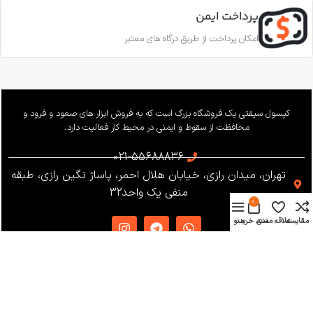
پرداخت ایمن
امکان پرداخت از طریق درگاه های معتبر
کپسول سیفتی یک فروشگاه بزرگ است که به فروش ابزار های صعود و فرود و
محافظت از سقوط و ایمنی در محیط کار فعالیت دارد.
021-55688836
تهران، میدان رازی، خیابان هلال احمر، پاساژ نگین رازی، طبقه
منفی یک واحد32
0
مقایسه
علاقه مندی
سبد خرید
منو
دسترسی سریع
دریافت کاتالوگ
شرایط و قوانین