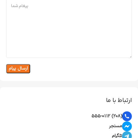
ارتباط با ما
(208) 555-0112
مسنجر
تلگرام