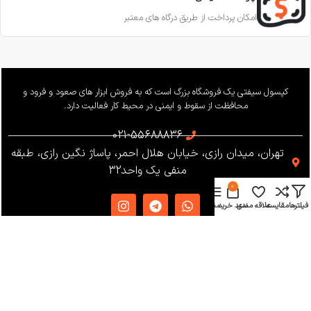
امکان پرداخت از طریق درگاه های معتبر
کپسول سیفتی یک فروشگاه بزرگ است که به فروش ابزار های صعود و فرود و
محافظت از سقوط و ایمنی در محیط کار فعالیت دارد.
021-55688836
تهران، میدان رازی، خیابان هلال احمر، پاساژ نگین رازی، طبقه
منفی یک واحد32
0
فیلترها
مقایسه
علاقه مندی
سبد خرید
منو
دسترسی سریع
دریافت کاتالوگ
شرایط و قوانین
فروشگاه