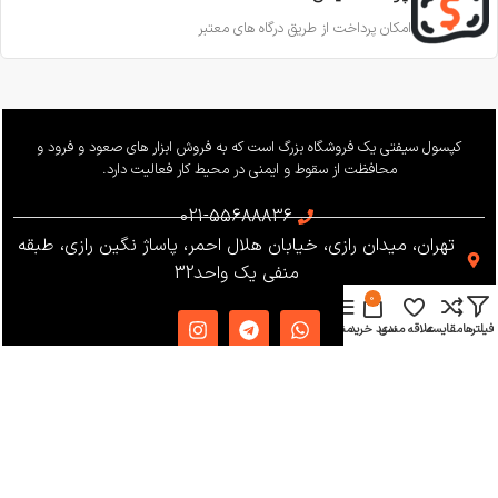
امکان پرداخت از طریق درگاه های معتبر
کپسول سیفتی یک فروشگاه بزرگ است که به فروش ابزار های صعود و فرود و
محافظت از سقوط و ایمنی در محیط کار فعالیت دارد.
021-55688836
تهران، میدان رازی، خیابان هلال احمر، پاساژ نگین رازی، طبقه
منفی یک واحد32
0
فیلترها
مقایسه
علاقه مندی
سبد خرید
منو
دسترسی سریع
دریافت کاتالوگ
شرایط و قوانین
فروشگاه