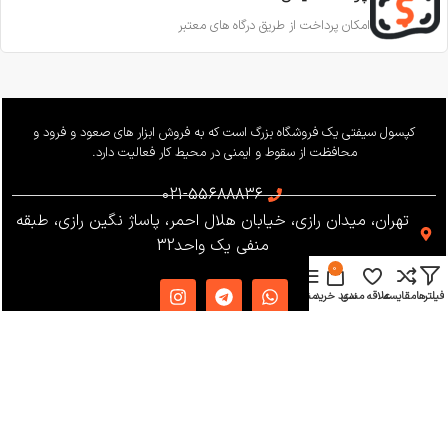
امکان پرداخت از طریق درگاه های معتبر
کپسول سیفتی یک فروشگاه بزرگ است که به فروش ابزار های صعود و فرود و
محافظت از سقوط و ایمنی در محیط کار فعالیت دارد.
021-55688836
تهران، میدان رازی، خیابان هلال احمر، پاساژ نگین رازی، طبقه
منفی یک واحد32
0
فیلترها
مقایسه
علاقه مندی
سبد خرید
منو
دسترسی سریع
دریافت کاتالوگ
شرایط و قوانین
فروشگاه