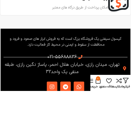
امکان پرداخت از طریق درگاه های معتبر
کپسول سیفتی یک فروشگاه بزرگ است که به فروش ابزار های صعود و فرود و
محافظت از سقوط و ایمنی در محیط کار فعالیت دارد.
021-55688836
تهران، میدان رازی، خیابان هلال احمر، پاساژ نگین رازی، طبقه
منفی یک واحد32
0
فیلترها
مقایسه
علاقه مندی
سبد خرید
منو
دسترسی سریع
دریافت کاتالوگ
شرایط و قوانین
فروشگاه