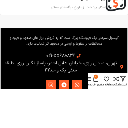
امکان پرداخت از طریق درگاه های معتبر
کپسول سیفتی یک فروشگاه بزرگ است که به فروش ابزار های صعود و فرود و
محافظت از سقوط و ایمنی در محیط کار فعالیت دارد.
021-55688836
تهران، میدان رازی، خیابان هلال احمر، پاساژ نگین رازی، طبقه
منفی یک واحد32
0
فیلترها
مقایسه
علاقه مندی
سبد خرید
منو
دسترسی سریع
دریافت کاتالوگ
شرایط و قوانین
فروشگاه