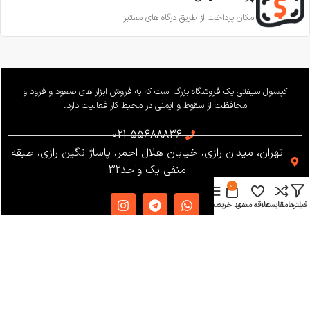
امکان پرداخت از طریق درگاه های معتبر
کپسول سیفتی یک فروشگاه بزرگ است که به فروش ابزار های صعود و فرود و
محافظت از سقوط و ایمنی در محیط کار فعالیت دارد.
021-55688836
تهران، میدان رازی، خیابان هلال احمر، پاساژ نگین رازی، طبقه
منفی یک واحد32
0
فیلترها
مقایسه
علاقه مندی
سبد خرید
منو
دسترسی سریع
دریافت کاتالوگ
شرایط و قوانین
فروشگاه