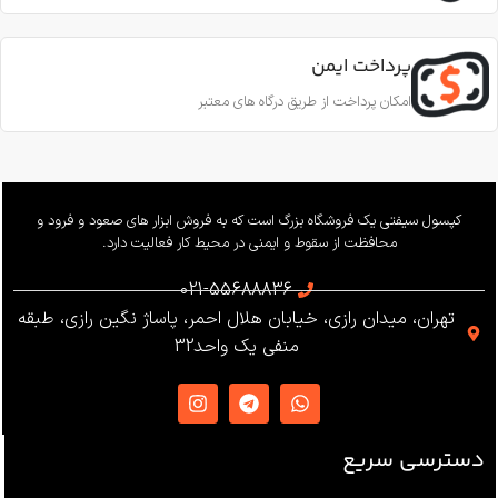
قطر طناب
CE EN353-2; CE EN358; CE
EN12841-A
پرداخت ایمن
11.5 تا 10.5 میلی‌متر
امکان پرداخت از طریق درگاه های معتبر
ساخت
ترکیه
بار کاری
240 کیلوگرم
وزن
655 گرم
کپسول سیفتی یک فروشگاه بزرگ است که به فروش ابزار های صعود و فرود و
محافظت از سقوط و ایمنی در محیط کار فعالیت دارد.
استاندارد
021-55688836
تهران، میدان رازی، خیابان هلال احمر، پاساژ نگین رازی، طبقه
EN12841 ،EN341 ،ANSI Z359
منفی یک واحد32
،NFPA1983
ساخت
ترکیه
دسترسی سریع