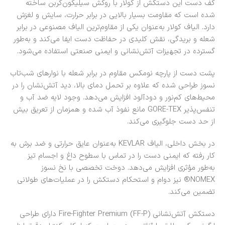
کف دست این دستکش از کولار با روکش سیلیکون‌کربن ساخته
شده است که مقاومت بسیار بالایی در برابر حرارت، سایش و لغزش
دارد. الیاف کولار به‌عنوان یکی از مقاوم‌ترین الیاف مصنوعی در برابر
شعله و بریدگی، نقش کلیدی در حفاظت دست ایفا می‌کند و به‌طور
گسترده در تجهیزات آتش‌نشانی و ایمنی صنعتی استفاده می‌شود.
پشت دست از پارچه نومکس مقاوم در برابر شعله با نوارهای شب‌تاب
نسوز طراحی شده که علاوه بر تحمل دمای بالا، دید آتش‌نشان را در
محیط‌های کم‌نور و دودآلود افزایش می‌دهد. وجود لایه ضد آب و
تنفس‌پذیر GORE-TEX مانع نفوذ آب شده و همزمان از تعریق بیش
از حد دست جلوگیری می‌کند.
در بخش داخلی، الیاف KEVLAR به‌عنوان عایق حرارتی و ضد برش به
کار رفته که ایمنی دست را در تماس با سطوح داغ و اجسام تیز
به‌طور مؤثری افزایش می‌دهد. دوخت تخصصی با نخ نسوز
NOMEX® نیز دوام و استحکام دستکش را در عملیات‌های طولانی
تضمین می‌کند.
دستکش آتش‌نشانی Fire-Fighter Premium (FF-P) دارای طراحی