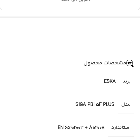
مشخصات محصول
برند
ESKA
مدل
SIGA PBI 5F PLUS
استاندارد
EN 659:2003 + A1:2008