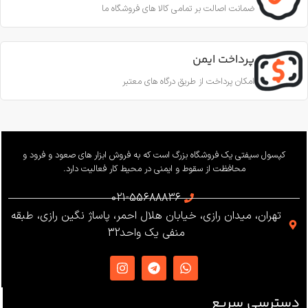
استاندارد
ضمانت اصالت بر تمامی کالا های فروشگاه ما
قطر طناب
CE EN353-2; CE EN358; CE
EN12841-A
پرداخت ایمن
11.5 تا 10.5 میلی‌متر
امکان پرداخت از طریق درگاه های معتبر
ساخت
ترکیه
بار کاری
240 کیلوگرم
وزن
655 گرم
کپسول سیفتی یک فروشگاه بزرگ است که به فروش ابزار های صعود و فرود و
محافظت از سقوط و ایمنی در محیط کار فعالیت دارد.
استاندارد
021-55688836
تهران، میدان رازی، خیابان هلال احمر، پاساژ نگین رازی، طبقه
EN12841 ،EN341 ،ANSI Z359
منفی یک واحد32
،NFPA1983
ساخت
ترکیه
دسترسی سریع