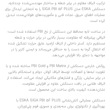
ترکیب الیاف مقاوم در برابر شعله و ساختار مهندسی‌شده چندلایه،
دستکش ESKA مدل SIGA PBI 5F PLUS را به انتخابی ایده‌آل برای
عملیات اطفای حریق، نجات فنی و مأموریت‌های طولانی‌مدت تبدیل
کرده است.
در ساخت لایه محافظ این دستکش از نخ PBI استفاده شده است؛
الیافی پیشرفته که مقاومت بسیار بالایی در برابر حرارت و شعله
مستقیم دارد. آستر داخلی از الیاف آرامید عایق حرارت تشکیل شده
که انتقال گرما به دست را به حداقل می‌رساند و ایمنی کاربر را در
مواجهه با دمای بالا افزایش می‌دهد.
روکش خارجی دستکش از PBI Matrix و PBI Gold ساخته شده و با
تقویت لبه‌ها و اتصالات توسط الیاف کولار، دوام و استحکام بالایی
در برابر سایش، پارگی و فشارهای مکانیکی ایجاد می‌کند. استفاده از
الیاف طلایی در بافت دستکش علاوه بر افزایش مقاومت،
نشان‌دهنده کیفیت بالای ساخت این محصول است.
دستکش عملیاتی آتش‌نشانی ESKA SIGA PBI 5F PLUS با
بهره‌گیری از تکنولوژی برش سه‌بعدی و مموری فوم پلی‌اورتان،