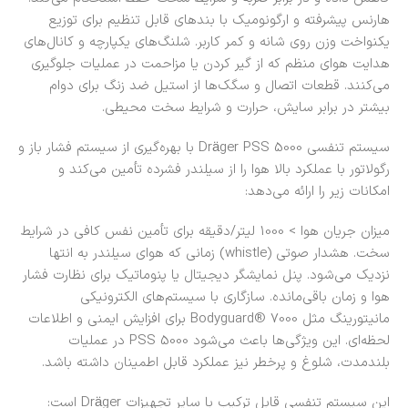
هارنس پیشرفته و ارگونومیک با بندهای قابل تنظیم برای توزیع
یکنواخت وزن روی شانه و کمر کاربر. شلنگ‌های یکپارچه و کانال‌های
هدایت هوای منظم که از گیر کردن یا مزاحمت در عملیات جلوگیری
می‌کنند. قطعات اتصال و سگک‌ها از استیل ضد زنگ برای دوام
بیشتر در برابر سایش، حرارت و شرایط سخت محیطی.
سیستم تنفسی Dräger PSS 5000 با بهره‌گیری از سیستم فشار باز و
رگولاتور با عملکرد بالا هوا را از سیلندر فشرده تأمین می‌کند و
امکانات زیر را ارائه می‌دهد:
میزان جریان هوا > 1000 لیتر/دقیقه برای تأمین نفس کافی در شرایط
سخت. هشدار صوتی (whistle) زمانی که هوای سیلندر به انتها
نزدیک می‌شود. پنل نمایشگر دیجیتال یا پنوماتیک برای نظارت فشار
هوا و زمان باقی‌مانده. سازگاری با سیستم‌های الکترونیکی
مانیتورینگ مثل Bodyguard® 7000 برای افزایش ایمنی و اطلاعات
لحظه‌ای. این ویژگی‌ها باعث می‌شود PSS 5000 در عملیات
بلندمدت، شلوغ و پرخطر نیز عملکرد قابل‌ اطمینان داشته باشد.
این سیستم تنفسی قابل ترکیب با سایر تجهیزات Dräger است: