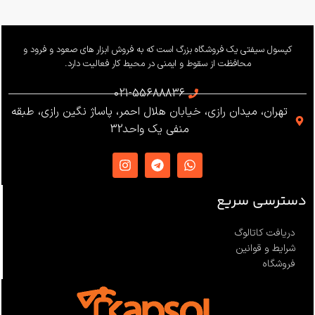
بار کاری
240 کیلوگرم
وزن
655 گرم
کپسول سیفتی یک فروشگاه بزرگ است که به فروش ابزار های صعود و فرود و
محافظت از سقوط و ایمنی در محیط کار فعالیت دارد.
استاندارد
021-55688836
تهران، میدان رازی، خیابان هلال احمر، پاساژ نگین رازی، طبقه
EN12841 ،EN341 ،ANSI Z359
منفی یک واحد32
،NFPA1983
ساخت
ترکیه
دسترسی سریع
دریافت کاتالوگ
شرایط و قوانین
فروشگاه