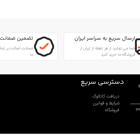
کاربرد
کاربرد
مناسب برای عملیات نجات
من از طناب
جهت پای
جنس
آلیاژ آلومینیوم
,
عمودی، افقی و
مناسب ب
ارسال سریع به سراسر ایران
تضمین ضمانت 
زاویه‌ای
بادامک درونی
شما می توانید از هر نقطه از ایران از
ضمانت اصالت بر تمام
فروشگاه ما خرید کنید
ما
جنس
ینیوم
آلیاژ آلومینیوم و فولاد ضد زنگ 316
بادامک
فولاد ضد زنگ
قطر طناب
12.7 تا 10.5 میلی‌متر
دسترسی سریع
و
دریافت کاتالوگ
قطر طن
وزن
580 گرم
شرایط و قوانین
فروشگاه
بار کاری
ر
ساخت
ترکیه
وزن