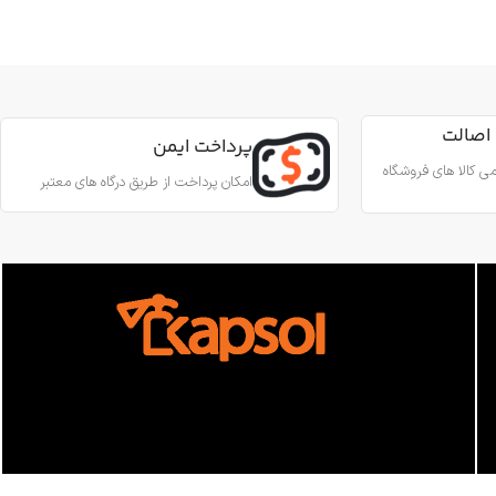
کاربرد
کار در ارتفاع صنعتی نجات
جنس
آلیاژ آلومینیوم
ین آمدن ایمن از طناب
رای کارهای عمودی، افقی و
اصالت
قطر طناب
13 تا 8 میلی‌متر
پرداخت ایمن
 روی طناب
ی کالا های فروشگاه
امکان پرداخت از طریق درگاه های معتبر
وزن
180 گرم
آلومینیوم
استاندارد
EN567
 درونی
فولاد ضد زنگ
ساخت
ترکیه
اب
10.5 تا 12.5
300 کیلوگرم
452 گرم