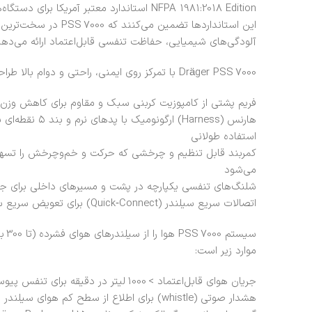
NFPA 1981:2018 Edition استاندارد معتبر آمریکا برای دستگاه‌های تنفسی آتش‌نشانی (در برخی پیکربندی‌ها)
این استانداردها تضمین م
آلودگی‌های شیمیایی، حفاظت تنفسی قابل‌اعتماد ارائه می‌دهد
Dräger PSS 7000 با تمرکز روی ایمنی، راحتی و دوام بالا طراحی شده است:
فریم پشتی از کامپوزیت کربنی سبک و مقاوم برای کاهش وزن و
هارنس (Harness) 
استفاده طولانی
کمربند قابل تنظیم و چرخشی که حرکت و خم‌وچرخش را تسه
می‌شود
شلنگ‌های تنفسی یکپارچه در پشت و مسیرهای داخلی برای جل
اتصالات سریع سیلندر (Quick‑Connect) برای تعویض سریع سیلندر هوا در میدان عملیات
سیس
موارد زیر است:
جریان هوای قابل‌اعتماد > 1000 لیتر در دقیقه برای تنفس پیوسته حتی در تلاش شدید
هشدار صوتی (whistle) برای اطلاع از سطح کم هوای سیلندر