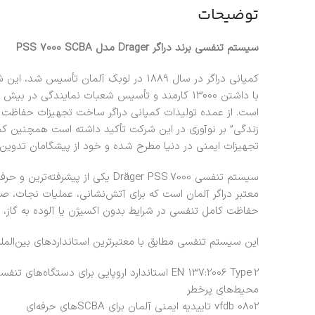
توضیحات
سیستم تنفسی برند دراگر Drager مدل PSS 7000 SCBA
کمپانی دراگر در سال 1889 در لوبک آلمان 
است. از عمده تولیدات کمپانی دراگر ساخت تجهیزات حفاظت فرد
زندگی” بر نوآوری در این شرکت تأکید داشته است همچنین کمپا
تجهیزات ایمنی در دنیا مطرح شده و خود از پیشگامان تدوین ا
معتبر دراگر آلمان است که برای آتش‌نشانی، عملیات نجات، 
حفاظت کامل تنفسی در شرایط بدون اکسیژن یا آلوده به گاز، د
این سیستم تنفسی مطابق با معتبرترین استانداردهای بین‌الم
EN 137:2006 Type 2 استاندارد اروپایی برای دس
محیط‌های پرخطر
vfdb 0802 تاییدیه ایمنی آلمان برای SCBAهای حرفه‌ای