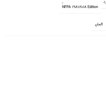
د
,
NFPA 1981:2018 Edition
آلمان