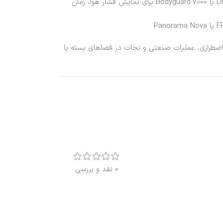
گزینه‌های مانیتورینگ الکترونیکی مثل Dräger Bodyguard 1500 یا Bodyguard 7000 برای نمایش فشار هوا، زمان
در آتش‌نشانی، عملیات اضطراری، عملیات صنعتی و نجات در فضاهای بسته یا
0 نقد و بررسی