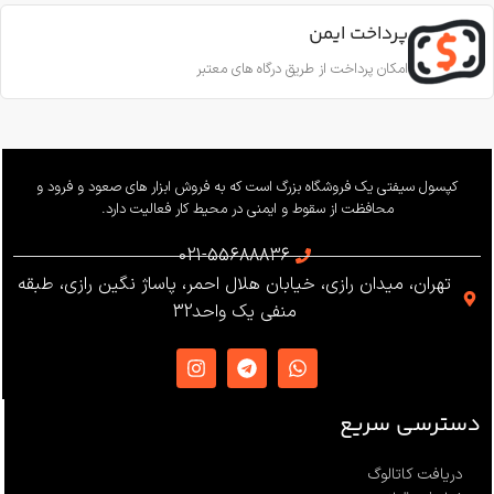
قطر طناب
CE EN353-2; CE EN358; CE
EN12841-A
پرداخت ایمن
11.5 تا 10.5 میلی‌متر
امکان پرداخت از طریق درگاه های معتبر
ساخت
ترکیه
بار کاری
240 کیلوگرم
وزن
655 گرم
کپسول سیفتی یک فروشگاه بزرگ است که به فروش ابزار های صعود و فرود و
محافظت از سقوط و ایمنی در محیط کار فعالیت دارد.
استاندارد
021-55688836
تهران، میدان رازی، خیابان هلال احمر، پاساژ نگین رازی، طبقه
EN12841 ،EN341 ،ANSI Z359
منفی یک واحد32
،NFPA1983
ساخت
ترکیه
دسترسی سریع
دریافت کاتالوگ