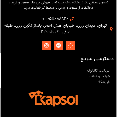
وزن
655 گرم
کپسول سیفتی یک فروشگاه بزرگ است که به فروش ابزار های صعود و فرود و
محافظت از سقوط و ایمنی در محیط کار فعالیت دارد.
استاندارد
021-55688836
تهران، میدان رازی، خیابان هلال احمر، پاساژ نگین رازی، طبقه
EN12841 ،EN341 ،ANSI Z359
منفی یک واحد32
،NFPA1983
ساخت
ترکیه
دسترسی سریع
دریافت کاتالوگ
شرایط و قوانین
فروشگاه