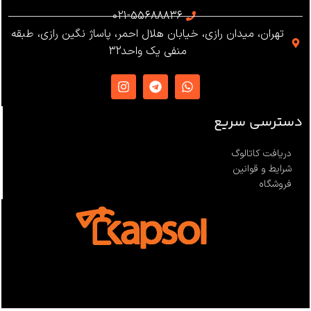
استاندارد
021-55688836
تهران، میدان رازی، خیابان هلال احمر، پاساژ نگین رازی، طبقه
EN12841 ،EN341 ،ANSI Z359
منفی یک واحد32
،NFPA1983
ساخت
ترکیه
دسترسی سریع
دریافت کاتالوگ
شرایط و قوانین
فروشگاه