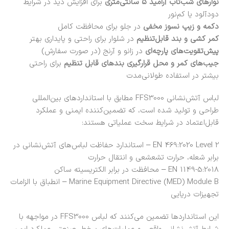
نوارهای شب‌تاب آرامید ۵ سانتی‌متری
برای افزایش دید در شرایط
دودآلود یا کم‌نور
دکمه و زیپ نسوز مخفی
در جلو برای محافظت کامل
کمر کشی و بند قابل‌تنظیم
در شلوار برای راحتی و پایداری بهتر
پیش‌تقویت‌های پارچه‌ای
در زانو و آرنج (در صورت سفارش)
جیب‌های کمر و محل قرارگیری بندهای قابل تنظیم
برای راحتی
بیشتر در استفاده طولانی‌مدت
لباس آتش‌نشانی FFS3000 مطابق با استانداردهای بین‌المللی
طراحی و تولید شده است، که تضمین‌کننده ایمنی و عملکرد
قابل‌اعتماد در شرایط سخت عملیاتی هستند:
EN 469:2020 Level 2 – استاندارد حفاظت لباس‌های آتش‌نشانی در
برابر شعله، حرارت تشعشعی و انتقال حرارت
EN 1149-5:2018 – محافظت در برابر الکتریسیته ساکن
Marine Equipment Directive (MED) Module B – انطباق با الزامات
تجهیزات دریایی
این استانداردها تضمین می‌کنند که لباس FFS3000 در مواجهه با