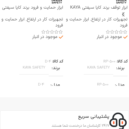
ابزار توقف برند کایا سیفتی KAYA
ابزار حمایت و فرود برند کایا سیفتی
SAFETY مدل RP-500 ROCKER
KAYA SAFETY مدل D-4
تجهیزات کار در ارتفاع
,
ابزار حمایت و
تجهیزات کار در ارتفاع
,
ابزار حمایت و
فرود
فرود
موجود در انبار
موجود در انبار
اطلاعات بیشتر
اطلاعات بیشتر
کد کالا:
RP-500
کد کالا:
D-4
برند
برند
KAYA SAFETY
KAYA SAFETY
مدل
مدل
D-4
RP-500
کاربرد
کاربرد
جا به جایی بر روی طناب
پشتیبانی سریع
جهت پایین آمدن ایمن از طناب
جنس
آلومینیوم
,
24/7 کارشناسان ما درخدمت شما هستند
مناسب برای کارهای عمودی، افقی و