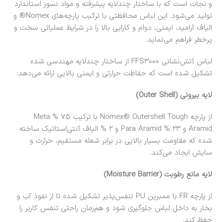
و نجات است که با ساختار چندلایه پیشرفته و مواد نسوز استاندارد
تولید می‌شود. این لباس محافظتی با ترکیب پارچه‌های Nomex® و
الیاف آرامید، ایمنی، دوام و کارایی بالا را در شرایط عملیاتی سخت و
پرخطر فراهم می‌نماید.
لباس آتش‌نشانی FFS3000 از ساختار چندلایه مهندسی شده
تشکیل شده است که حفاظت حرارتی و ایمنی بالایی ارائه می‌دهد:
لایه بیرونی (Outer Shell)
از پارچه Nomex® Outershell Tough با ترکیب ۷۵ % Meta
Aramid و ۲۳ % Para Aramid و ۲ % الیاف آنتی‌استاتیک ساخته
شده که مقاومت بسیار بالایی در برابر شعله مستقیم، حرارت و
سایش ایجاد می‌کند.
لایه مانع رطوبت (Moisture Barrier)
از پارچه FR با ممبرین PU تنفس‌پذیر تشکیل شده تا از نفوذ آب و
بخار به داخل لباس جلوگیری شود و هم‌زمان راحتی تنفس کاربر را
حفظ کند.