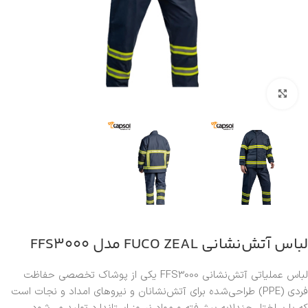
بزرگنمایی تصویر
لباس آتش‌نشانی FUCO ZEAL مدل FFS3000
لباس عملیاتی آتش‌نشانی FFS3000 یکی از پوشاک تخصصی حفاظت
فردی (PPE) طراحی‌شده برای آتش‌نشانان و نیروهای امداد و نجات است