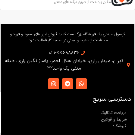
امکان پرداخت از طریق درگاه های معتبر
ساخت
ترکیه
بار کاری
240 کیلوگرم
وزن
655 گرم
کپسول سیفتی یک فروشگاه بزرگ است که به فروش ابزار های صعود و فرود و
محافظت از سقوط و ایمنی در محیط کار فعالیت دارد.
استاندارد
021-55688836
تهران، میدان رازی، خیابان هلال احمر، پاساژ نگین رازی، طبقه
EN12841 ،EN341 ،ANSI Z359
منفی یک واحد32
،NFPA1983
ساخت
ترکیه
دسترسی سریع
دریافت کاتالوگ
شرایط و قوانین
فروشگاه