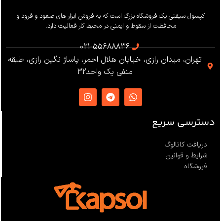
وزن
655 گرم
کپسول سیفتی یک فروشگاه بزرگ است که به فروش ابزار های صعود و فرود و
محافظت از سقوط و ایمنی در محیط کار فعالیت دارد.
استاندارد
021-55688836
تهران، میدان رازی، خیابان هلال احمر، پاساژ نگین رازی، طبقه
EN12841 ،EN341 ،ANSI Z359
منفی یک واحد32
،NFPA1983
ساخت
ترکیه
دسترسی سریع
دریافت کاتالوگ
شرایط و قوانین
فروشگاه