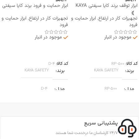
ابزار توقف برند کایا سیفتی KAYA
ابزار حمایت و فرود برند کایا سیفتی
SAFETY مدل RP-500 ROCKER
KAYA SAFETY مدل D-4
تجهیزات کار در ارتفاع
,
ابزار حمایت و
تجهیزات کار در ارتفاع
,
ابزار حمایت و
فرود
فرود
موجود در انبار
موجود در انبار
اطلاعات بیشتر
اطلاعات بیشتر
کد کالا:
RP-500
کد کالا:
D-4
برند
برند
KAYA SAFETY
KAYA SAFETY
مدل
مدل
D-4
RP-500
کاربرد
کاربرد
جا به جایی بر روی طناب
پشتیبانی سریع
جهت پایین آمدن ایمن از طناب
جنس
آلومینیوم
,
24/7 کارشناسان ما درخدمت شما هستند
مناسب برای کارهای عمودی، افقی و