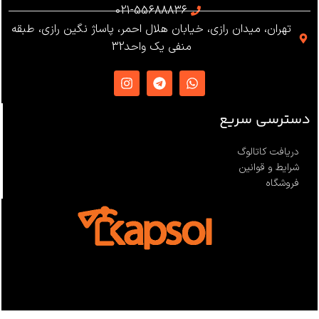
استاندارد
021-55688836
تهران، میدان رازی، خیابان هلال احمر، پاساژ نگین رازی، طبقه
EN12841 ،EN341 ،ANSI Z359
منفی یک واحد32
،NFPA1983
ساخت
ترکیه
دسترسی سریع
دریافت کاتالوگ
شرایط و قوانین
فروشگاه