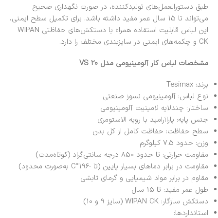
طبق دستورالعمل‌های تولیدکننده، در صورت نگهداری صحیح
می‌تواند تا 15 سال عمر مفید داشته باشد. برای تکمیل سطح ایمنی،
این لباس قابلیت استفاده همراه با دستکش‌های حفاظتی WIPAN
CK و چکمه‌های ایمنی در سایزبندی مختلف را دارد.
مشخصات لباس کار آلومینیومی مدل VS 20
برند:
Tesimax
نوع لباس: آلومینیومی نسوز صنعتی
ساختار: چندلایه لامینیت آلومینیومی
جنس پایه: پاراآرامید با رویه الاستومری
سطح حفاظت: حفاظت کامل از کل بدن
وزن: حدود 7.5 کیلوگرم
مقاومت حرارتی: تا حدود 850 درجه سانتی‌گراد (کوتاه‌مدت)
مقاومت در برابر دماهای بسیار پایین (تا -196°C به‌صورت محدود)
مقاوم در برابر مواد شیمیایی و گرمای تابشی
طول عمر مفید: تا 15 سال
دستکش سازگار: WIPAN CK (سایز 9 و 10)
استانداردها: