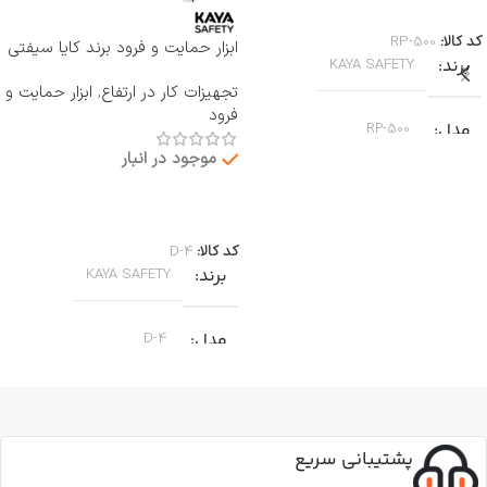
اطلاعات بیشتر
کد کالا:
RP-500
ابزار حمایت و فرود برند کایا سیفتی
برند
KAYA SAFETY
KAYA SAFETY مدل D-4
تجهیزات کار در ارتفاع
,
ابزار حمایت و
فرود
مدل
RP-500
موجود در انبار
کاربرد
جا به جایی بر روی طناب
اطلاعات بیشتر
کد کالا:
D-4
جنس
آلومینیوم
برند
KAYA SAFETY
قطر طناب
مدل
D-4
12.7 تا 10.5 میلی‌متر
کاربرد
وزن
164 گرم
پشتیبانی سریع
جهت پایین آمدن ایمن از طناب
,