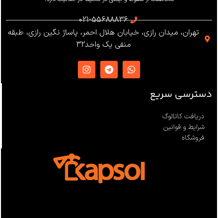
استاندارد
021-55688836
تهران، میدان رازی، خیابان هلال احمر، پاساژ نگین رازی، طبقه
EN12841 ،EN341 ،ANSI Z359
منفی یک واحد32
،NFPA1983
ساخت
ترکیه
دسترسی سریع
دریافت کاتالوگ
شرایط و قوانین
فروشگاه