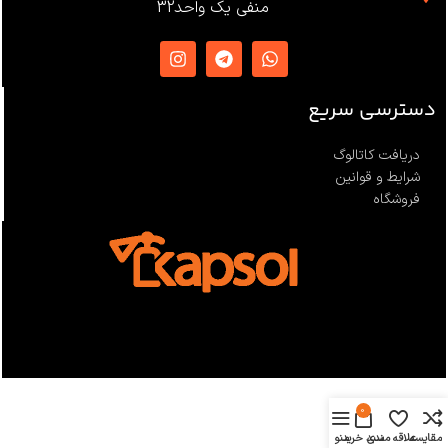
EN12841 ،EN341 ،ANSI Z359
منفی یک واحد32
،NFPA1983
ساخت
ترکیه
دسترسی سریع
دریافت کاتالوگ
شرایط و قوانین
فروشگاه
0
مقایسه
علاقه مندی
سبد خرید
منو