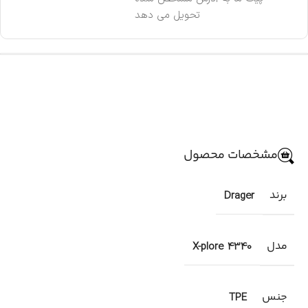
تحویل می دهد
مشخصات محصول
برند
Drager
مدل
X-plore 4340
جنس
TPE