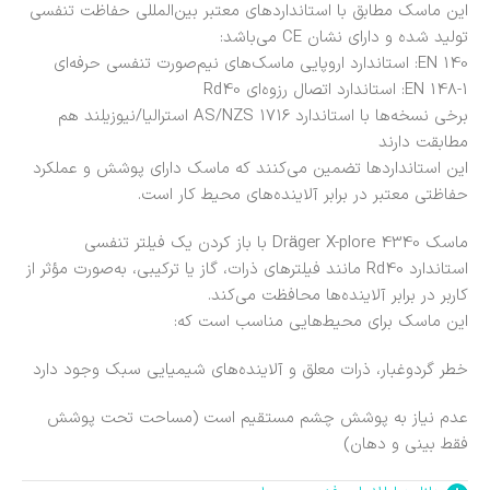
این ماسک مطابق با استانداردهای معتبر بین‌المللی حفاظت تنفسی
تولید شده و دارای نشان CE می‌باشد:
EN 140: استاندارد اروپایی ماسک‌های نیم‌صورت تنفسی حرفه‌ای
EN 148-1: استاندارد اتصال رزوه‌ای Rd40
برخی نسخه‌ها با استاندارد AS/NZS 1716 استرالیا/نیوزیلند هم
مطابقت دارند
این استانداردها تضمین می‌کنند که ماسک دارای پوشش و عملکرد
حفاظتی معتبر در برابر آلاینده‌های محیط کار است.
ماسک Dräger X-plore 4340 با باز کردن یک فیلتر تنفسی
استاندارد Rd40 مانند فیلترهای ذرات، گاز یا ترکیبی، به‌صورت مؤثر از
کاربر در برابر آلاینده‌ها محافظت می‌کند.
این ماسک برای محیط‌هایی مناسب است که:
خطر گردوغبار، ذرات معلق و آلاینده‌های شیمیایی سبک وجود دارد
عدم نیاز به پوشش چشم مستقیم است (مساحت تحت پوشش
فقط بینی و دهان)