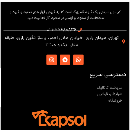
وزن
655 گرم
کپسول سیفتی یک فروشگاه بزرگ است که به فروش ابزار های صعود و فرود و
محافظت از سقوط و ایمنی در محیط کار فعالیت دارد.
استاندارد
021-55688836
تهران، میدان رازی، خیابان هلال احمر، پاساژ نگین رازی، طبقه
EN12841 ،EN341 ،ANSI Z359
منفی یک واحد32
،NFPA1983
ساخت
ترکیه
دسترسی سریع
دریافت کاتالوگ
شرایط و قوانین
فروشگاه