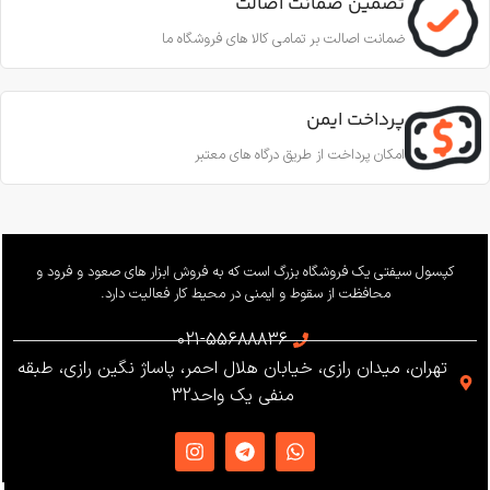
تضمین ضمانت اصالت
استحکام
16 کیلونیوتن
استاندارد
ضمانت اصالت بر تمامی کالا های فروشگاه ما
قطر طناب
CE EN353-2; CE EN358; CE
EN12841-A
پرداخت ایمن
11.5 تا 10.5 میلی‌متر
امکان پرداخت از طریق درگاه های معتبر
ساخت
ترکیه
بار کاری
240 کیلوگرم
وزن
655 گرم
کپسول سیفتی یک فروشگاه بزرگ است که به فروش ابزار های صعود و فرود و
محافظت از سقوط و ایمنی در محیط کار فعالیت دارد.
استاندارد
021-55688836
تهران، میدان رازی، خیابان هلال احمر، پاساژ نگین رازی، طبقه
EN12841 ،EN341 ،ANSI Z359
منفی یک واحد32
،NFPA1983
ساخت
ترکیه