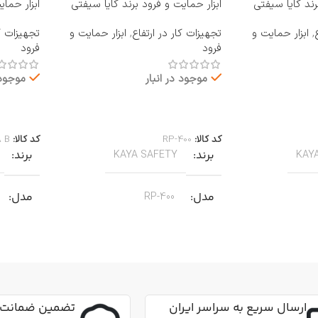
رند کایا سیفتی
ابزار حمایت و فرود برند کایا سیفتی
ابزار حما
KAYA SAFETY مدل RP-400
KAYA SAFETY مدل 
,
ابزار حمایت و
تجهیزات کار در ارتفاع
,
ابزار حمایت و
تجهیزات کا
فرود
فرود
موجود در انبار
موجود 
اطلاعات بیشتر
اطلاعات 
کد کالا:
RP-400
کد کالا:
A B
برند
برند
KAYA SAFETY
KAY
مدل
مدل
RP-400
کاربرد
کاربرد
مناسب برای عملیات نجات
من از طناب
جهت پای
جنس
آلیاژ آلومینیوم
,
عمودی، افقی و
مناسب ب
ارسال سریع به سراسر ایران
تضمین ضمانت 
زاویه‌ای