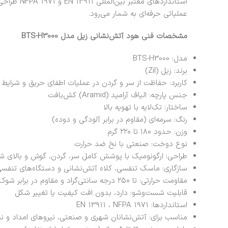
استانداردهای 
عملیاتی حرفه‌ای به شمار می‌رود.
مشخصات فنی هود آتش‌نشانی زیل مدل BTS-H3000
مدل: BTS-H3000
برند: زیل (Zil)
کاربرد: حفاظت از سر و گردن در عملیات اطفای حریق و شرایط 
جنس پارچه: الیاف آرامید (Aramid) کش‌بافت
ساختار: تک‌لایه با تهویه بالا
رنگ: سرمه‌ای (مقاوم در برابر آلودگی و دوده)
وزن: حدود ۱۸۰ تا ۲۲۰ گرم
نوع دوخت: صنعتی با نخ ضد حرارت
طراحی: ارگونومیک با پوشش کامل سر، گردن، گوش و بالای شا
سازگاری: ماسک تنفسی، کلاه آتش‌نشانی و دستگاه‌های تنفس
مقاومت حرارتی: تا ۲۵۰ درجه سانتی‌گراد و مقاوم در برابر شوک حرارتی
قابلیت شست‌وشو: دارد، بدون افت کیفیت یا تغییر شکل
استانداردها: EN 13911 ، NFPA 1971
مناسب برای: آتش‌نشانان شهری و صنعتی، نیروهای امداد و ن