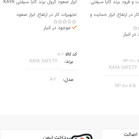
یت و فرود برند کایا سیفتی
ابزار صعود کرول برند کایا سیفتی KAYA
RP-810 A B
SAFETY مدل A-2
ر در ارتفاع
,
ابزار حمایت و
تجهیزات کار در ارتفاع
,
ابزار صعود
موجود در انبار
در انبار
اطلاعات بیشتر
بیشتر
کد کالا:
A-2
RP-810 
برند
KAYA SAFETY
KAYA SAFETY
مدل
A-2
RP-810 A B
کاربرد
کار در ارتفاع صنعتی نجات
جنس
آلیاژ آلومینیوم
ین آمدن ایمن از طناب
رای کارهای عمودی، افقی و
اصالت
قطر طناب
13 تا 8 میلی‌متر
پرداخت ایمن
 روی طناب