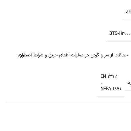
ZI
BTS-H3000
حفاظت از سر و گردن در عملیات اطفای حریق و شرایط اضطراری
EN 13911
د
,
NFPA 1971