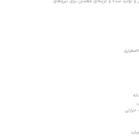
معتبر بین‌المللی EN 13911 و NFPA 1971 طراحی و تولید شده و گزینه‌ای مطمئن برای نیروهای
اضطراری
نه
ی
جات