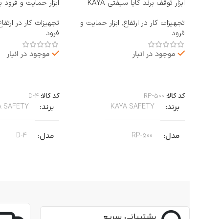
ابزار توقف برند کایا سیفتی KAYA
ابزار حمایت و فرود ب
SAFETY مدل RP-500 ROCKER
KAYA SAFETY مدل D-4
تجهیزات کار در ارتفاع
,
ابزار حمایت و
تجهیزات کار در ارتفاع
فرود
فرود
موجود در انبار
موجود در انبار
اطلاعات بیشتر
اطلاعات بیشتر
کد کالا:
RP-500
کد کالا:
D-4
برند
برند
A SAFETY
KAYA SAFETY
مدل
مدل
D-4
RP-500
کاربرد
کاربرد
جا به جایی بر روی طناب
جهت پایین آمدن ای
جنس
آلومینیوم
,
مناسب برای کارهای 
پشتیبانی سریع
زاویه‌ای روی طناب