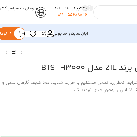
پشتیبانی 24 ساعته
ارسال به سراسر کشو
55688836 - 021
زبان سایت
واحد پولی
0
توما
BTS-H3000
شرایط اضطراری، تماس مستقیم با حرارت شدید، دود غلیظ، گازهای سمی و
‌نشانان را به‌طور جدی تهدید کند.