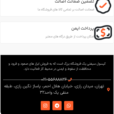
تضمین ضمانت اصالت
استحکام
16 کیلونیوتن
استاندارد
ضمانت اصالت بر تمامی کالا های فروشگاه ما
قطر طناب
CE EN353-2; CE EN358; CE
EN12841-A
پرداخت ایمن
11.5 تا 10.5 میلی‌متر
امکان پرداخت از طریق درگاه های معتبر
ساخت
ترکیه
بار کاری
240 کیلوگرم
وزن
655 گرم
کپسول سیفتی یک فروشگاه بزرگ است که به فروش ابزار های صعود و فرود و
محافظت از سقوط و ایمنی در محیط کار فعالیت دارد.
استاندارد
021-55688836
تهران، میدان رازی، خیابان هلال احمر، پاساژ نگین رازی، طبقه
EN12841 ،EN341 ،ANSI Z359
منفی یک واحد32
،NFPA1983
ساخت
ترکیه