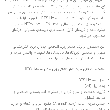
از مهم‌ترین مزایای این مدل می‌توان به وزن سبک، دوخت صنعتی با
نخ مقاوم در برابر حرارت، نوار کشی تقویت‌شده در ناحیه پیشانی و
گردن، رنگ تیره مقاوم در برابر دوده و آلودگی و همچنین طول عمر
بالا اشاره کرد. هود آتش‌نشانی BTS-H5000 مطابق با الزامات
استانداردهای معتبر بین‌المللی EN 13911 و NFPA 1971 طراحی و
تولید شده و گزینه‌ای قابل اعتماد برای نیروهای عملیاتی حرفه‌ای
محسوب می‌شود.
این محصول از برند معتبر
زیل
، انتخابی ایده‌آل برای آتش‌نشانی
شهری و صنعتی، نیروگاه‌ها، پالایشگاه‌ها، تیم‌های واکنش سریع و
عملیات نجات در محیط‌های با حرارت بالا است.
مشخصات فنی هود آتش‌نشانی زیل مدل BTS-H5000
مدل: BTS-H5000
برند: زیل (Zil)
کاربرد: حفاظت از سر و گردن در عملیات آتش‌نشانی، صنعتی و
شرایط اضطراری
جنس پارچه: الیاف آرامید (Aramid) مقاوم در برابر شعله و حرارت
ساختار بافت: دولایه، کش‌بافت با محافظت بالا