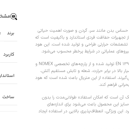
مشخص
ی حساس بدن مانند سر، گردن و صورت اهمیت حیاتی
برند
c
 (Majestic) رنگ مشکی یکی از تجهیزات حفاظت فردی استاندارد و باکیفیت است که
 تشعشعات حرارتی طراحی و تولید شده است. این هود
ای نیروهای عملیاتی در شرایط پرخطر محسوب می‌شود.
کاربرد
هود آتش‌نشانی Majestic مطابق با استاندارد اروپایی EN 13911:2004 تولید شده و از پارچه‌های تخصصی NOMEX و
یار بالا در برابر حرارت، شعله و تابش مستقیم آتش،
استاندار
ی‌گیرند. استفاده از این متریال باعث شده است که هود
انی فراهم کند.
ساخت
ک آن است که امکان استفاده طولانی‌مدت را بدون
ایز این محصول باعث می‌شود برای اندازه‌های
این ویژگی، انعطاف‌پذیری بالایی در استفاده ایجاد