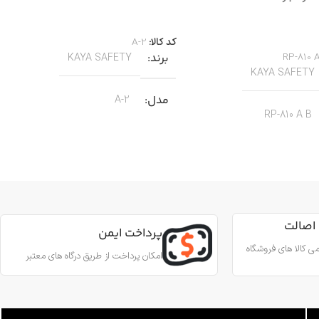
اطلاعات بیشتر
بیشتر
کد کالا:
A-2
RP-810 
برند
KAYA SAFETY
KAYA SAFETY
مدل
A-2
RP-810 A B
کاربرد
کار در ارتفاع صنعتی نجات
جنس
آلیاژ آلومینیوم
ین آمدن ایمن از طناب
رای کارهای عمودی، افقی و
اصالت
قطر طناب
13 تا 8 میلی‌متر
پرداخت ایمن
 روی طناب
ی کالا های فروشگاه
امکان پرداخت از طریق درگاه های معتبر
وزن
180 گرم
آلومینیوم
استاندارد
EN567
 درونی
فولاد ضد زنگ