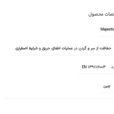
ات محصول
Majesti
حفاظت از سر و گردن در عملیات اطفای حریق و شرایط اضطراری
د
EN 13911:2004
چین