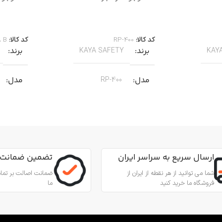
اطلاعات بیشتر
اطلاعات 
کد کالا:
RP-400
کد کالا:
A B
برند
برند
KAYA SAFETY
KAY
مدل
مدل
RP-400
کاربرد
کاربرد
مناسب برای عملیات نجات
من از طناب
جهت پای
جنس
آلیاژ آلومینیوم
,
عمودی، افقی و
مناسب ب
ارسال سریع به سراسر ایران
تضمین ضمانت 
زاویه‌ای
بادامک درونی
شما می توانید از هر نقطه از ایران از
ضمانت اصالت بر تمام
فروشگاه ما خرید کنید
ما
جنس
ینیوم
آلیاژ آلومینیوم و فولاد ضد زنگ 316
بادامک
فولاد ضد زنگ
12.7 تا 10.5 میلی‌متر