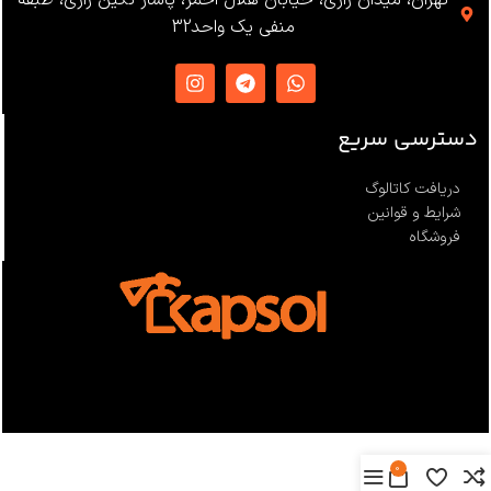
EN12841 ،EN341 ،ANSI Z359
منفی یک واحد32
،NFPA1983
ساخت
ترکیه
دسترسی سریع
دریافت کاتالوگ
شرایط و قوانین
فروشگاه
0