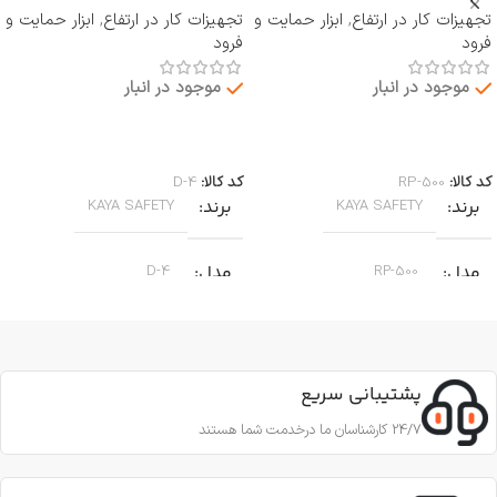
تجهیزات کار در ارتفاع
,
ابزار حمایت و
تجهیزات کار در ارتفاع
,
ابزار حمایت و
فرود
فرود
موجود در انبار
موجود در انبار
اطلاعات بیشتر
اطلاعات بیشتر
کد کالا:
RP-500
کد کالا:
D-4
برند
برند
KAYA SAFETY
KAYA SAFETY
مدل
مدل
D-4
RP-500
کاربرد
کاربرد
جا به جایی بر روی طناب
پشتیبانی سریع
جهت پایین آمدن ایمن از طناب
جنس
آلومینیوم
,
24/7 کارشناسان ما درخدمت شما هستند
مناسب برای کارهای عمودی، افقی و
زاویه‌ای روی طناب
قطر طناب