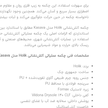
برای سهولت استفاده، این چکمه به زیپ فلزی روان و مقاوم م
اضطراری بسیار سریع و آسان می‌کند. همچنین وجود نگهدارند
ناخواسته چکمه در حین حرکت جلوگیری می‌کند و ثبات بیشتری 
استانداردی که الزامات اصلی یک چکمه عملیاتی آتش‌نشانی ح
استفاده در: عملیات آتش‌نشانی شهری، محیط‌های صنعتی و کار
ریسک بالای حرارت و مواد شیمیایی می‌باشد.
مشخصات فنی چکمه عملیاتی آتش‌نشانی Holik مدل Kasava
برند: Holik
ساخت: جمهوری چک
جنس رویه: چرم طبیعی گاوی تقویت‌شده + PU
سرپنجه: فولادی با محافظ PU
زیره: لاستیک Fornax
کفی داخلی: Vildona Drysole 140 CLF
پوشش داخلی: سه‌لایه ضد آب با غشای تنفسی
خاصیت: آنتی‌استاتیک