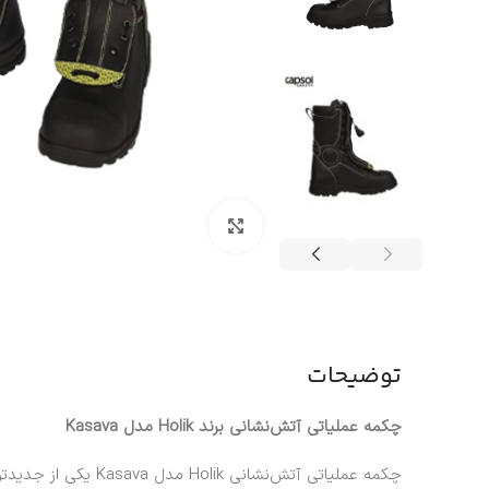
بزرگنمایی تصویر
توضیحات
چکمه عملیاتی آتش‌نشانی برند Holik مدل Kasava
چکمه عملیاتی آتش‌نشانی
Holik
مدل Kasava یکی ا