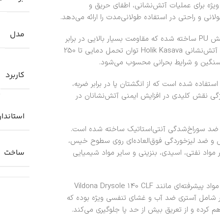
ویژه برای عملیات آتش‌نشانی، اطفای حریق و
انی و راحتی در استفاده طولانی‌مدت را ارائه می‌دهد.
مدل
رویه این چکمه از چرم طبیعی گاوی تقویت‌شده به همراه پوشش PU ساخته شده که مقاومت بسیار بالایی در برابر
حرارت، سایش، نفوذ آب و مواد شیمیایی خطرناک دارد. چکمه آتش‌نشانی Holik Kasava توان تحمل دمایی تا 250
ی سنگین و شرایط بحرانی محسوب می‌شود.
کاربرد
ر بخش پنجه، از سرپنجه فولادی مقاوم به همراه محافظ PU استفاده شده است که از انگشتان پا در برابر ضربه،
ی نقش کلیدی در افزایش ایمنی آتش‌نشانان در
استاندار
For به همراه ورق فولادی ضد سوراخ‌شدگی آنتی‌استاتیک ساخته شده است.
 و ضد لیزخوردگی فوق‌العاده‌ای روی سطوح خیس،
ساخت
ر مواد نفتی، اسیدی، بنزینی و سایر مواد شیمیایی
کفی داخلی چکمه عملیاتی آتش‌نشانی Holik مدل Kasava از مواد پیشرفته‌ای مانند Vildona Drysole 140 CLF
 شامل آستری ضد آب و غشای تنفسی ویژه بوده که
 کرده و از تعریق بیش از حد پا جلوگیری می‌کند.