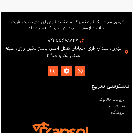
بار کاری
240 کیلوگرم
وزن
655 گرم
کپسول سیفتی یک فروشگاه بزرگ است که به فروش ابزار های صعود و فرود و
محافظت از سقوط و ایمنی در محیط کار فعالیت دارد.
استاندارد
021-55688836
تهران، میدان رازی، خیابان هلال احمر، پاساژ نگین رازی، طبقه
EN12841 ،EN341 ،ANSI Z359
منفی یک واحد32
،NFPA1983
ساخت
ترکیه
دسترسی سریع
دریافت کاتالوگ
شرایط و قوانین
فروشگاه