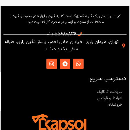
وزن
655 گرم
کپسول سیفتی یک فروشگاه بزرگ است که به فروش ابزار های صعود و فرود و
محافظت از سقوط و ایمنی در محیط کار فعالیت دارد.
استاندارد
021-55688836
تهران، میدان رازی، خیابان هلال احمر، پاساژ نگین رازی، طبقه
EN12841 ،EN341 ،ANSI Z359
منفی یک واحد32
،NFPA1983
ساخت
ترکیه
دسترسی سریع
دریافت کاتالوگ
شرایط و قوانین
فروشگاه