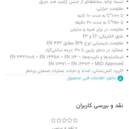
تسمه چانه: سه‌نقطه‌ای از جنس آرامید ضد حریق
مقاومت حرارتی:
تا 1000°C به مدت 10 ثانیه
تا 250°C به مدت 30 دقیقه
مقاومت در برابر ضربه و سایش
عایق الکتریکی: E2 و E3
مقاومت شیمیایی نوع B3b مطابق EN 443
عملکرد در دمای پایین تا 30- درجه سانتی‌گراد
استانداردها و تاییدیه‌ها: EN 443:2008 – EN 14458 – EN 166 –
EN 16471 – EN 16473 – MED Approved
کاربرد: آتش‌نشانی، امداد و نجات، عملیات صنعتی پرخطر
دانلود اطلاعات فنی محصول
نقد و بررسی کاربران
0 نقد و بررسی