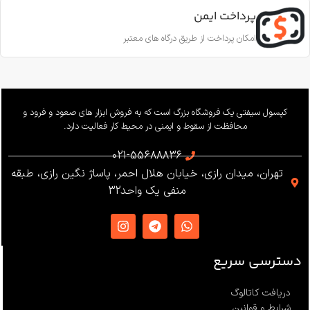
EN12841-A
پرداخت ایمن
11.5 تا 10.5 میلی‌متر
امکان پرداخت از طریق درگاه های معتبر
ساخت
ترکیه
بار کاری
240 کیلوگرم
وزن
655 گرم
کپسول سیفتی یک فروشگاه بزرگ است که به فروش ابزار های صعود و فرود و
محافظت از سقوط و ایمنی در محیط کار فعالیت دارد.
استاندارد
021-55688836
تهران، میدان رازی، خیابان هلال احمر، پاساژ نگین رازی، طبقه
EN12841 ،EN341 ،ANSI Z359
منفی یک واحد32
،NFPA1983
ساخت
ترکیه
دسترسی سریع
دریافت کاتالوگ
شرایط و قوانین