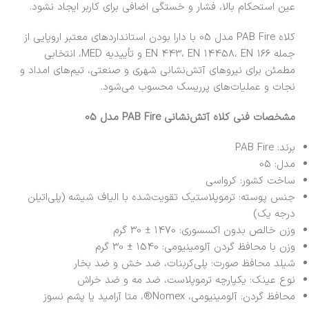
عین استحکام بالا، فشار و خستگی اضافی برای کاربر ایجاد نشود.
کلاه PAB Fire مدل 05 با دارا بودن استانداردهای معتبر اروپایی از
جمله EN 443، EN 14458، EN 166 و تأییدیه MED، انتخابی
مطمئن برای نیروهای آتش‌نشانی شهری و صنعتی، تیم‌های امداد و
نجات و عملیات‌های پرریسک محسوب می‌شود.
مشخصات فنی کلاه آتش‌نشانی PAB Fire مدل 05
برند: PAB Fire
مدل: 05
ساخت کشور: کرواسی
جنس پوسته: ترموپلاستیک تقویت‌شده با الیاف شیشه (پلی‌اتیلن
درجه یک)
وزن خالص بدون اکسسوری: 1470 ± 30 گرم
وزن با محافظ گردن آلومینیومی: 1540 ± 30 گرم
شیلد محافظ صورت: پلی‌کربنات، ضد خش و ضد بخار
نوع عینک: یکپارچه ترموپلاست، ضد مه و ضد خراش
محافظ گردن: آلومینیومی، Nomex®، متا آرامید یا پشم نسوز