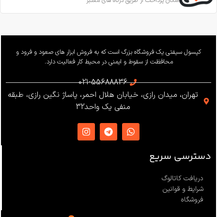
امکان پرداخت از طریق درگاه های معتبر
ساخت
ترکیه
بار کاری
240 کیلوگرم
وزن
655 گرم
کپسول سیفتی یک فروشگاه بزرگ است که به فروش ابزار های صعود و فرود و
محافظت از سقوط و ایمنی در محیط کار فعالیت دارد.
استاندارد
021-55688836
تهران، میدان رازی، خیابان هلال احمر، پاساژ نگین رازی، طبقه
EN12841 ،EN341 ،ANSI Z359
منفی یک واحد32
،NFPA1983
ساخت
ترکیه
دسترسی سریع
دریافت کاتالوگ
شرایط و قوانین
فروشگاه