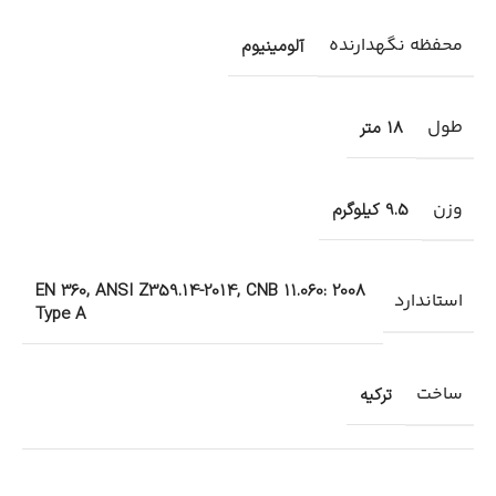
محفظه نگهدارنده
آلومینیوم
طول
18 متر
وزن
9.5 کیلوگرم
EN 360, ANSI Z359.14-2014, CNB 11.060: 2008
استاندارد
Type A
ساخت
ترکیه