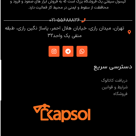
وزن
655 گرم
کپسول سیفتی یک فروشگاه بزرگ است که به فروش ابزار های صعود و فرود و
محافظت از سقوط و ایمنی در محیط کار فعالیت دارد.
استاندارد
021-55688836
تهران، میدان رازی، خیابان هلال احمر، پاساژ نگین رازی، طبقه
EN12841 ،EN341 ،ANSI Z359
منفی یک واحد32
،NFPA1983
ساخت
ترکیه
دسترسی سریع
دریافت کاتالوگ
شرایط و قوانین
فروشگاه