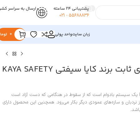
پشتیبانی 24 ساعته
ارسال به سراسر کشو
55688836 - 021
زبان سایت
واحد پولی
0
توما
لایف لاین عمودی ثابت برند کایا سیفتی KAYA SAFETY
لایف لاین عمودی مدل K-2030 یک سیستم بادوام است که از سقوط در هنگامی که دست آزاد است
 از نردبان و سازه‌های عمودی دیگر بکار می‌رود. همچنین این محصول دارای
اشد.