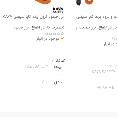
یت و فرود برند کایا سیفتی
ابزار صعود کرول برند کایا سیفتی KAYA
RP-810 A B
SAFETY مدل A-2
ر در ارتفاع
,
ابزار حمایت و
تجهیزات کار در ارتفاع
,
ابزار صعود
موجود در انبار
در انبار
اطلاعات بیشتر
بیشتر
کد کالا:
A-2
RP-810 
برند
KAYA SAFETY
KAYA SAFETY
مدل
A-2
RP-810 A B
کاربرد
کار در ارتفاع صنعتی نجات
جنس
آلیاژ آلومینیوم