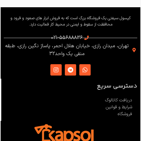
وزن
655 گرم
کپسول سیفتی یک فروشگاه بزرگ است که به فروش ابزار های صعود و فرود و
محافظت از سقوط و ایمنی در محیط کار فعالیت دارد.
استاندارد
021-55688836
تهران، میدان رازی، خیابان هلال احمر، پاساژ نگین رازی، طبقه
EN12841 ،EN341 ،ANSI Z359
منفی یک واحد32
،NFPA1983
ساخت
ترکیه
دسترسی سریع
دریافت کاتالوگ
شرایط و قوانین
فروشگاه