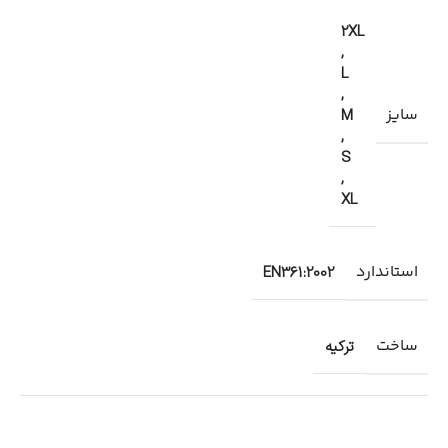
2XL
,
L
,
سایز
M
,
S
,
XL
استاندارد
EN361:2002
ساخت
ترکیه