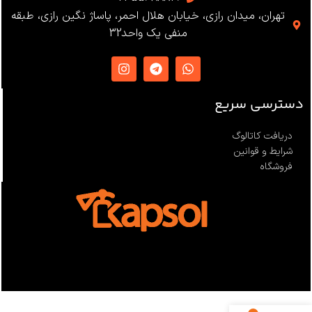
تهران، میدان رازی، خیابان هلال احمر، پاساژ نگین رازی، طبقه
EN12841 ،EN341 ،ANSI Z359
منفی یک واحد32
،NFPA1983
ساخت
ترکیه
دسترسی سریع
دریافت کاتالوگ
شرایط و قوانین
فروشگاه