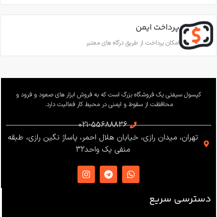
قطر طناب
CE EN353-2; CE EN358; CE
EN12841-A
پرداخت ایمن
11.5 تا 10.5 میلی‌متر
امکان پرداخت از طریق درگاه های معتبر
ساخت
ترکیه
بار کاری
240 کیلوگرم
وزن
655 گرم
کپسول سیفتی یک فروشگاه بزرگ است که به فروش ابزار های صعود و فرود و
محافظت از سقوط و ایمنی در محیط کار فعالیت دارد.
استاندارد
021-55688836
تهران، میدان رازی، خیابان هلال احمر، پاساژ نگین رازی، طبقه
EN12841 ،EN341 ،ANSI Z359
منفی یک واحد32
،NFPA1983
ساخت
ترکیه
دسترسی سریع