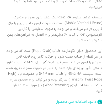
نشانی، نفت و گاز، ساخت و ساز و ارتباط دور برد فعالیت دارند،
می‌پردازد.
سیستم توقف سقوط RG-5 RA یک لایف لاین عمودی متحرک
(Mobile Vertical Lifeline) است که حرکت ایمن بالا و پایین را برای
کاربران فراهم می‌کند و می‌تواند به‌صورت سفارشی با کارابین
آلومینیومی K-4 با گیت ۶۰ میلی‌متر برای اتصال به تیرآهن‌های پهن
سفارش داده شود.
این محصول دارای نگهدارنده طناب (Rope Grab) است که می‌تواند
در هر نقطه از طناب نصب شود و حرکت کاربر روی لایف لاین
عمودی را ایمن می‌کند. همچنین شوک‌گیر انرژی E-7 Mini به منظور
کاهش تأثیر نیروهای وارد شده به کاربر در صورت سقوط تعبیه شده
است. سیستم RG-5 RA با طناب Ø 14 mm با مقاومت بالا (High
Tenacity Twist Rope) سازگار بوده و می‌تواند برای محدودسازی
حرکت و حفاظت فردی (Work Restraint) نیز مورد استفاده قرار
گیرد.
دانلود اطلاعات فنی محصول