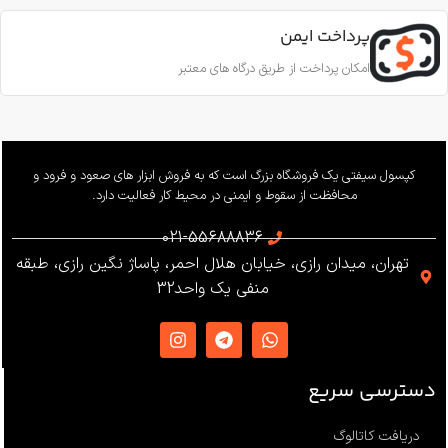
قطر طناب
CE EN353-2; CE EN358; CE
EN12841-A
پرداخت ایمن
11.5 تا 10.5 میلی‌متر
امکان پرداخت از طریق درگاه های معتبر
ساخت
ترکیه
بار کاری
240 کیلوگرم
وزن
655 گرم
کپسول سیفتی یک فروشگاه بزرگ است که به فروش ابزار های صعود و فرود و
محافظت از سقوط و ایمنی در محیط کار فعالیت دارد.
استاندارد
021-55688836
تهران، میدان رازی، خیابان هلال احمر، پاساژ نگین رازی، طبقه
EN12841 ،EN341 ،ANSI Z359
منفی یک واحد32
،NFPA1983
ساخت
ترکیه
دسترسی سریع
دریافت کاتالوگ