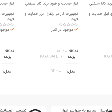
رند کایا سیفتی
ابزار حمایت و فرود برند کایا سیفتی
ابزار حما
KAYA SAFETY مدل RP-400
KAYA SAFETY مدل 
,
ابزار حمایت و
تجهیزات کار در ارتفاع
,
ابزار حمایت و
تجهیزات کا
فرود
فرود
موجود در انبار
موجود 
اطلاعات بیشتر
اطلاعات 
کد کالا:
RP-400
کد کالا:
A B
برند
برند
KAYA SAFETY
KAY
مدل
مدل
RP-400
کاربرد
کاربرد
مناسب برای عملیات نجات
من از طناب
جهت پای
جنس
آلیاژ آلومینیوم
,
عمودی، افقی و
مناسب ب
ارسال سریع به سراسر ایران
تضمین ضمانت 