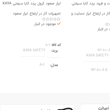
یت و فرود برند کایا سیفتی
ابزار صعود کرول برند کایا سیفتی KAYA
RP-810 A B
SAFETY مدل A-2
ر در ارتفاع
,
ابزار حمایت و
تجهیزات کار در ارتفاع
,
ابزار صعود
موجود در انبار
در انبار
اطلاعات بیشتر
بیشتر
کد کالا:
A-2
RP-810 
برند
KAYA SAFETY
KAYA SAFETY
مدل
A-2
RP-810 A B
کاربرد
کار در ارتفاع صنعتی نجات
جنس
آلیاژ آلومینیوم
ین آمدن ایمن از طناب
رای کارهای عمودی، افقی و
اصالت
قطر طناب
13 تا 8 میلی‌متر