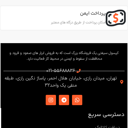
قطر طناب
CE EN353-2; CE EN358; CE
EN12841-A
پرداخت ایمن
11.5 تا 10.5 میلی‌متر
امکان پرداخت از طریق درگاه های معتبر
ساخت
ترکیه
بار کاری
240 کیلوگرم
وزن
655 گرم
کپسول سیفتی یک فروشگاه بزرگ است که به فروش ابزار های صعود و فرود و
محافظت از سقوط و ایمنی در محیط کار فعالیت دارد.
استاندارد
021-55688836
تهران، میدان رازی، خیابان هلال احمر، پاساژ نگین رازی، طبقه
EN12841 ،EN341 ،ANSI Z359
منفی یک واحد32
،NFPA1983
ساخت
ترکیه
دسترسی سریع
دریافت کاتالوگ