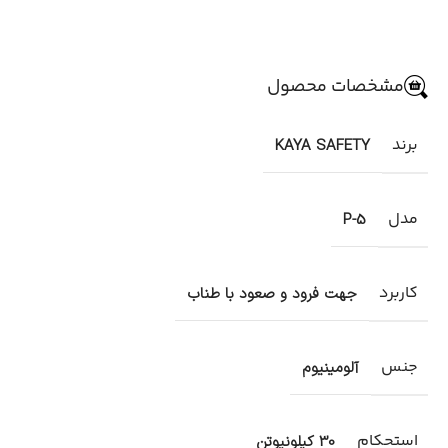
مشخصات محصول
برند
KAYA SAFETY
مدل
P-5
کاربرد
جهت فرود و صعود با طناب
جنس
آلومینیوم
استحکام
30 کیلونیوتن