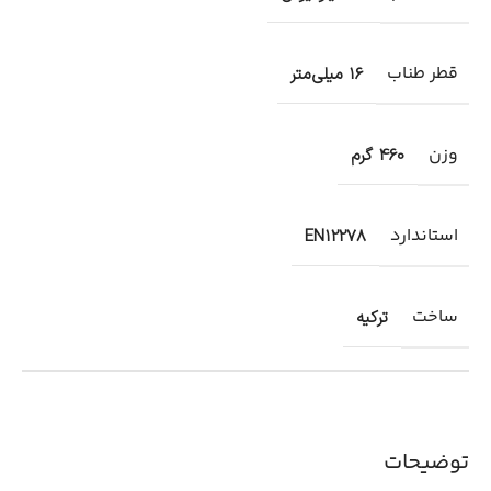
قطر طناب
16 میلی‌متر
وزن
460 گرم
استاندارد
EN12278
ساخت
ترکیه
توضیحات