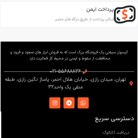
قطر طناب
CE EN353-2; CE EN358; CE
EN12841-A
پرداخت ایمن
11.5 تا 10.5 میلی‌متر
امکان پرداخت از طریق درگاه های معتبر
ساخت
ترکیه
بار کاری
240 کیلوگرم
وزن
655 گرم
کپسول سیفتی یک فروشگاه بزرگ است که به فروش ابزار های صعود و فرود و
محافظت از سقوط و ایمنی در محیط کار فعالیت دارد.
استاندارد
021-55688836
تهران، میدان رازی، خیابان هلال احمر، پاساژ نگین رازی، طبقه
EN12841 ،EN341 ،ANSI Z359
منفی یک واحد32
،NFPA1983
ساخت
ترکیه
دسترسی سریع
دریافت کاتالوگ