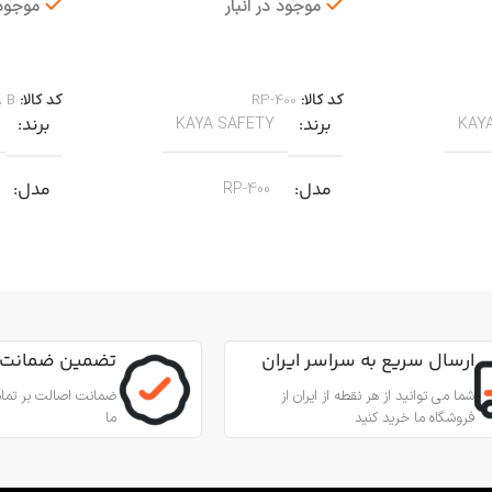
موجود در انبار
موجود 
اطلاعات بیشتر
اطلاعات 
کد کالا:
RP-400
کد کالا:
A B
برند
برند
KAYA SAFETY
KAY
مدل
مدل
RP-400
کاربرد
کاربرد
مناسب برای عملیات نجات
من از طناب
جهت پای
جنس
آلیاژ آلومینیوم
,
عمودی، افقی و
مناسب ب
ارسال سریع به سراسر ایران
تضمین ضمانت 
زاویه‌ای
بادامک درونی
شما می توانید از هر نقطه از ایران از
ضمانت اصالت بر تمام
فروشگاه ما خرید کنید
ما
جنس
ینیوم
آلیاژ آلومینیوم و فولاد ضد زنگ 316