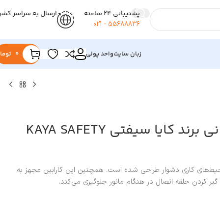
پشتیبانی 24 ساعته
ارسال به سراسر کشو
55688836 - 021
زبان سایت
واحد پولی
0
توما
کارابین کوهستانی برند کایا سیفتی KAYA SAFETY
وهستانی K-12 برای محیط‌های کاری دشوار طراحی شده است. همچنین این کارابین مجهز به
ر کردن حلقه اتصال در هنگام مانور جلوگیری می‌کند.