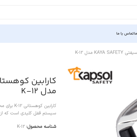
ا
تماس با ما
KA مدل K-12
مدل K-12
کارابین ک
سیستم قفل کلیدی است که از گی
شناسه محصول:
K-12