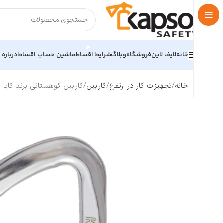
خانه
لایف لاین
فروشگاه
وبلاگ
شرایط اقساط
ماشین حساب اقساط
درباره م
خانه
تجهیزات کار در ارتفاع
کارابین
کارابین کوهستانی برند کایا سیفتی YA SAFETY