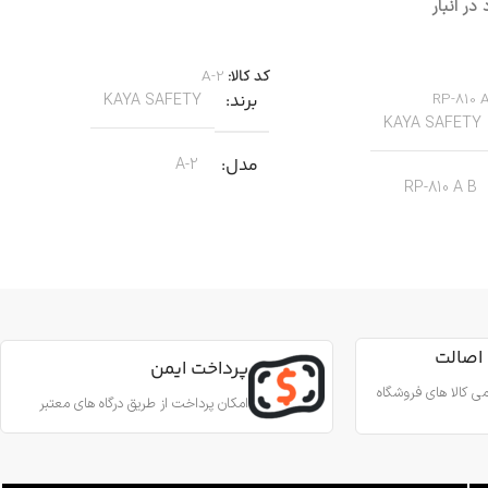
در انبار
اطلاعات بیشتر
بیشتر
کد کالا:
A-2
RP-810 
برند
KAYA SAFETY
KAYA SAFETY
مدل
A-2
RP-810 A B
کاربرد
کار در ارتفاع صنعتی نجات
جنس
آلیاژ آلومینیوم
ین آمدن ایمن از طناب
رای کارهای عمودی، افقی و
اصالت
قطر طناب
13 تا 8 میلی‌متر
پرداخت ایمن
 روی طناب
ی کالا های فروشگاه
امکان پرداخت از طریق درگاه های معتبر
وزن
180 گرم
آلومینیوم
استاندارد
EN567