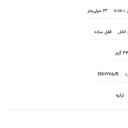
 دهانه
23 میلی‌متر
قفل
قفل ساده
4 گرم
د
EN12275/B
ترکیه