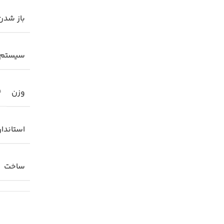
باز شدن
سیستم 
وزن
4
استاندار
ساخت